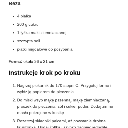
Beza
4 białka
200 g cukru
1 łyżka mąki ziemniaczanej
szczypta soli
płatki migdałowe do posypania
Forma:
około 36 x 21 cm
Instrukcje krok po kroku
Nagrzej piekarnik do 170 stopni C. Przygotuj formę i
wyłóż ją papierem do pieczenia.
Do miski wsyp mąkę pszenną, mąkę ziemniaczaną,
proszek do pieczenia, sól i cukier puder. Dodaj zimne
masło pokrojone w kostkę.
Rozetrzyj składniki palcami, aż powstanie drobna
kruszonka. Dodaj żółtka i szybko zagnieć jednolite