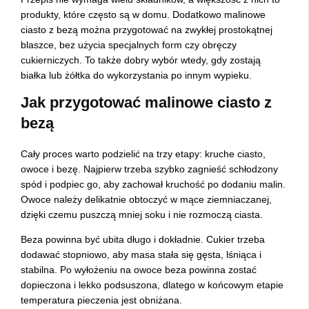
produkty, które często są w domu. Dodatkowo malinowe
ciasto z bezą można przygotować na zwykłej prostokątnej
blaszce, bez użycia specjalnych form czy obręczy
cukierniczych. To także dobry wybór wtedy, gdy zostają
białka lub żółtka do wykorzystania po innym wypieku.
Jak przygotować malinowe ciasto z
bezą
Cały proces warto podzielić na trzy etapy: kruche ciasto,
owoce i bezę. Najpierw trzeba szybko zagnieść schłodzony
spód i podpiec go, aby zachował kruchość po dodaniu malin.
Owoce należy delikatnie obtoczyć w mące ziemniaczanej,
dzięki czemu puszczą mniej soku i nie rozmoczą ciasta.
Beza powinna być ubita długo i dokładnie. Cukier trzeba
dodawać stopniowo, aby masa stała się gęsta, lśniąca i
stabilna. Po wyłożeniu na owoce beza powinna zostać
dopieczona i lekko podsuszona, dlatego w końcowym etapie
temperatura pieczenia jest obniżana.