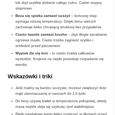
lub zbyt szybkie dodanie całego cukru. Cukier wsypuj
stopniowo.
Beza się spieka zamiast suszyć
– końcowy etap
wymaga niższej temperatury. Dzięki temu wierzch
zachowuje lekko chrupiącą strukturę bez przypalenia.
Ciasto twarde zamiast kruche
– zbyt długie wyrabianie
ogrzewa masło. Ciasto trzeba zagnieść szybko i
schłodzić przed pieczeniem.
Wypiek źle się kroi
– to ciasto trzeba całkowicie
wystudzić. Krojenie na ciepło powoduje rozpadanie się
warstw.
Wskazówki i triki
Jeśli maliny są bardzo soczyste, możesz zwiększyć ilość
mąki ziemniaczanej w owocach do 1,5 łyżki.
Do bezy używaj białek w temperaturze pokojowej, wtedy
masa zwykle ubija się szybciej i jest stabilniejsza.
Płatki migdałowe warto lekko rozetrzeć w dłoniach przed