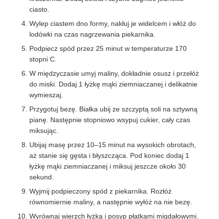
ciasto.
Wylep ciastem dno formy, nakłuj je widelcem i włóż do
lodówki na czas nagrzewania piekarnika.
Podpiecz spód przez 25 minut w temperaturze 170
stopni C.
W międzyczasie umyj maliny, dokładnie osusz i przełóż
do miski. Dodaj 1 łyżkę mąki ziemniaczanej i delikatnie
wymieszaj.
Przygotuj bezę. Białka ubij ze szczyptą soli na sztywną
pianę. Następnie stopniowo wsypuj cukier, cały czas
miksując.
Ubijaj masę przez 10–15 minut na wysokich obrotach,
aż stanie się gęsta i błyszcząca. Pod koniec dodaj 1
łyżkę mąki ziemniaczanej i miksuj jeszcze około 30
sekund.
Wyjmij podpieczony spód z piekarnika. Rozłóż
równomiernie maliny, a następnie wyłóż na nie bezę.
Wyrównaj wierzch łyżką i posyp płatkami migdałowymi.