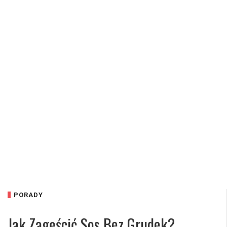
PORADY
Jak Zagęścić Sos Bez Grudek?