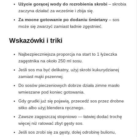
Użycie gorącej wody do rozrobienia skrobi
– skrobia
zaczyna działać za wcześnie i zbija się.
Za mocne gotowanie po dodaniu śmietany
– sos
może się zwarzyć zamiast ładnie zgęstnieć.
Wskazówki i triki
Najbezpieczniejsza proporcja na start to 1 łyżeczka
zagęstnika na około 250 ml sosu.
Jeśli sos ma być delikatny, użyj skrobi kukurydzianej
zamiast mąki pszennej.
Do sosów pieczeniowych dobrze działa zimne masło
wmieszane pod koniec gotowania.
Gdy grudki już się pojawią, przecedź sos przez drobne
sitko albo użyj blendera ręcznego.
Zawsze zagęszczaj stopniowo — łatwiej dodać trochę
więcej niż ratować zbyt gęsty sos.
Jeśli sos zrobi się za gęsty, dolej odrobinę bulionu,