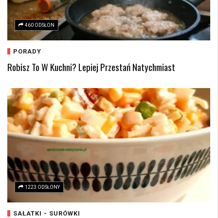
460 ODSŁON
PORADY
Robisz To W Kuchni? Lepiej Przestań Natychmiast
1223 ODSŁONY
SAŁATKI - SURÓWKI