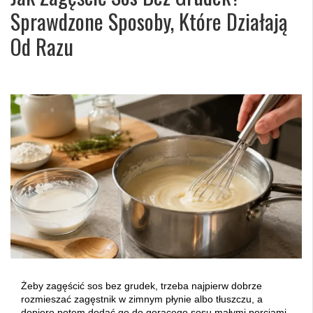
Sprawdzone Sposoby, Które Działają
Od Razu
Żeby zagęścić sos bez grudek, trzeba najpierw dobrze
rozmieszać zagęstnik w zimnym płynie albo tłuszczu, a
dopiero potem dodać go do gorącego sosu małymi porcjami.