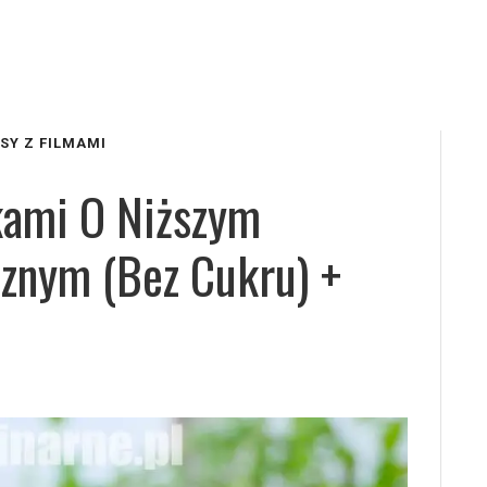
SY Z FILMAMI
kami O Niższym
cznym (bez Cukru) +