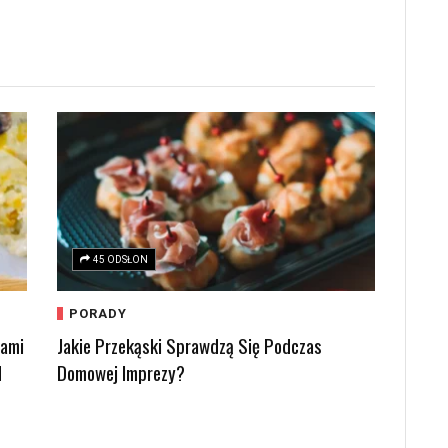
45 ODSŁON
PORADY
kami
Jakie Przekąski Sprawdzą Się Podczas
d
Domowej Imprezy?