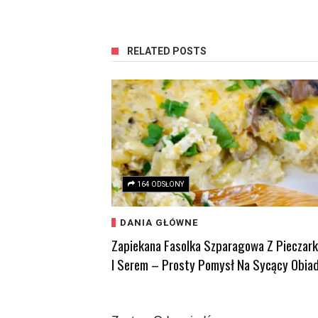
RELATED POSTS
164 ODSŁONY
DANIA GŁÓWNE
Zapiekana Fasolka Szparagowa Z Pieczar
I Serem – Prosty Pomysł Na Sycący Obia