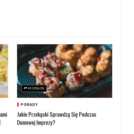
40 ODSŁON
PORADY
kami
Jakie Przekąski Sprawdzą Się Podczas
d
Domowej Imprezy?