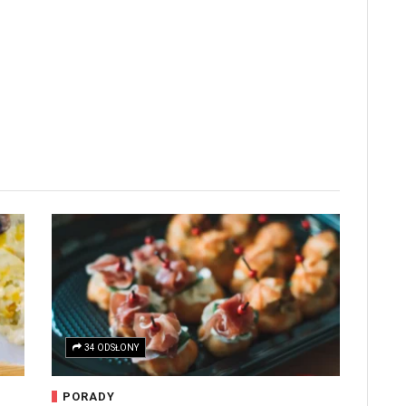
34 ODSŁONY
PORADY