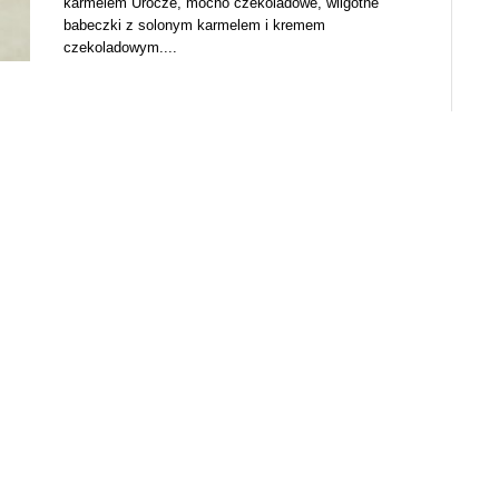
karmelem Urocze, mocno czekoladowe, wilgotne
babeczki z solonym karmelem i kremem
czekoladowym....