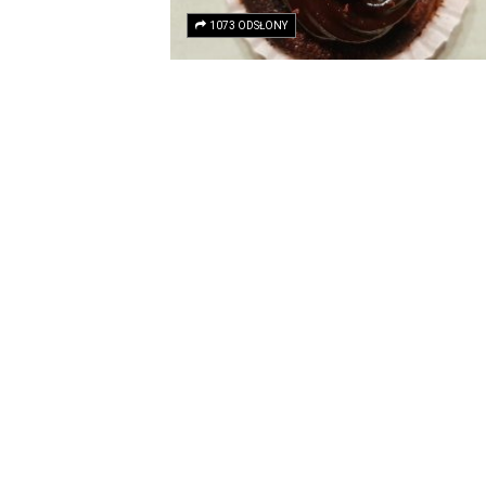
1073 ODSŁONY