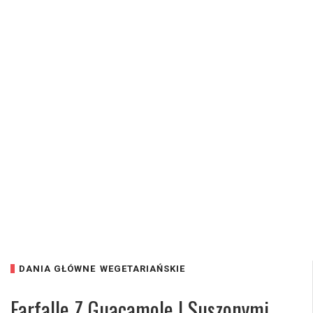
DANIA GŁÓWNE
WEGETARIAŃSKIE
Farfalle Z Guacamole I Suszonymi