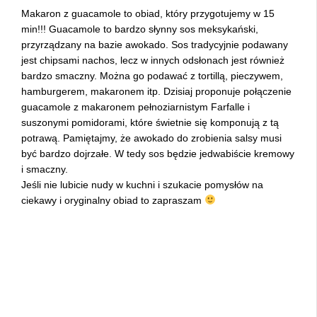
Makaron z guacamole to obiad, który przygotujemy w 15
min!!! Guacamole to bardzo słynny sos meksykański,
przyrządzany na bazie awokado. Sos tradycyjnie podawany
jest chipsami nachos, lecz w innych odsłonach jest również
bardzo smaczny. Można go podawać z tortillą, pieczywem,
hamburgerem, makaronem itp. Dzisiaj proponuje połączenie
guacamole z makaronem pełnoziarnistym Farfalle i
suszonymi pomidorami, które świetnie się komponują z tą
potrawą. Pamiętajmy, że awokado do zrobienia salsy musi
być bardzo dojrzałe. W tedy sos będzie jedwabiście kremowy
i smaczny.
Jeśli nie lubicie nudy w kuchni i szukacie pomysłów na
ciekawy i oryginalny obiad to zapraszam