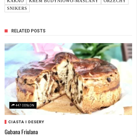
KAKAO
KREM BUDYNIOWO-MAŚLANY
ORZECHY
SNIKERS
RELATED POSTS
447 ODSŁON
CIASTA I DESERY
Gubana Friulana