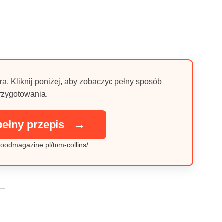
ra. Kliknij poniżej, aby zobaczyć pełny sposób
rzygotowania.
→
pełny przepis
/foodmagazine.pl/tom-collins/
S