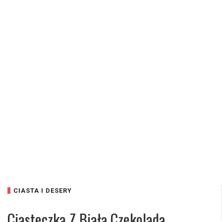
CIASTA I DESERY
Ciasteczka Z Białą Czekoladą,