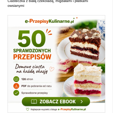
Ciasteczka z białą czekoladą, migdałami i płatkami
owsianymi