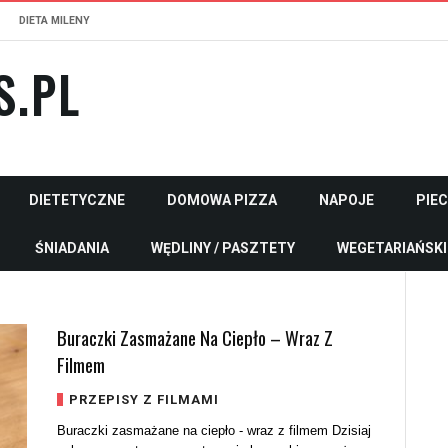
DIETA MILENY
S.PL
DIETETYCZNE
DOMOWA PIZZA
NAPOJE
PIE
ŚNIADANIA
WĘDLINY / PASZTETY
WEGETARIAŃSKI
Buraczki Zasmażane Na Ciepło – Wraz Z
Filmem
PRZEPISY Z FILMAMI
Buraczki zasmażane na ciepło - wraz z filmem Dzisiaj