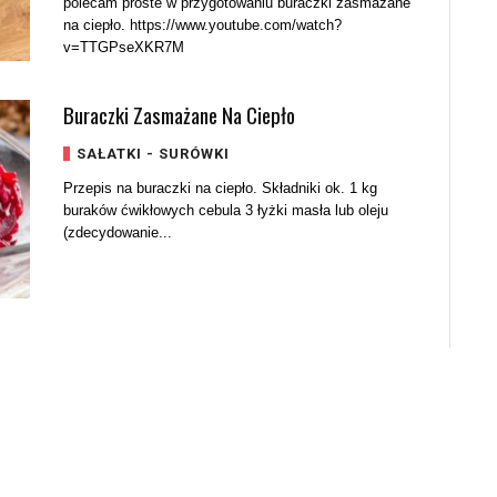
polecam proste w przygotowaniu buraczki zasmażane
na ciepło. https://www.youtube.com/watch?
v=TTGPseXKR7M
Buraczki Zasmażane Na Ciepło
SAŁATKI - SURÓWKI
Przepis na buraczki na ciepło. Składniki ok. 1 kg
buraków ćwikłowych cebula 3 łyżki masła lub oleju
(zdecydowanie...