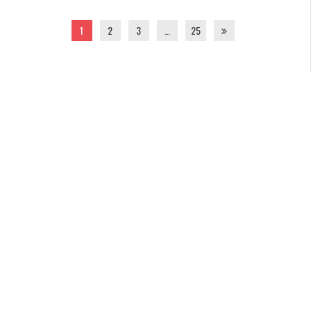
1
2
3
…
25