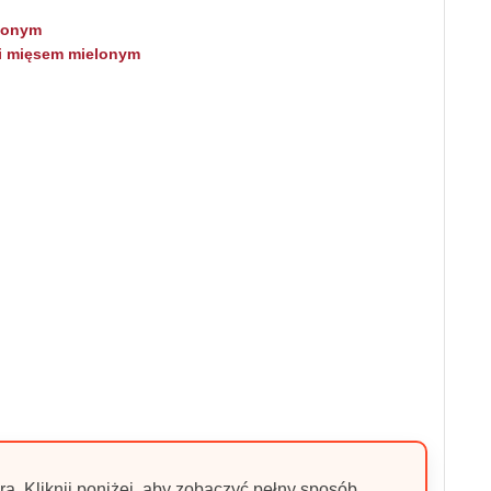
lonym
i mięsem mielonym
ra. Kliknij poniżej, aby zobaczyć pełny sposób