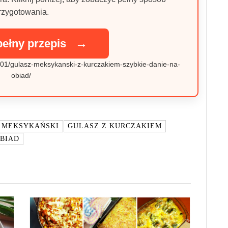
rzygotowania.
→
pełny przepis
23/01/gulasz-meksykanski-z-kurczakiem-szybkie-danie-na-
obiad/
 MEKSYKAŃSKI
GULASZ Z KURCZAKIEM
OBIAD