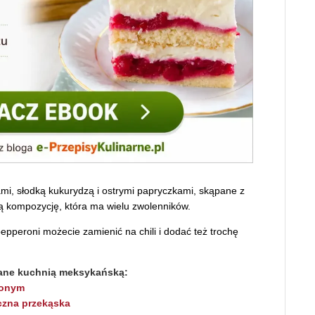
mi, słodką kukurydzą i ostrymi papryczkami, skąpane z
 kompozycję, która ma wielu zwolenników.
 pepperoni możecie zamienić na chili i dodać też trochę
wane kuchnią meksykańską:
lonym
czna przekąska