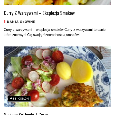
Curry Z Warzywami – Eksplozja Smaków
DANIA GŁÓWNE
Curry z warzywami – eksplozja smaków Curry z warzywami to danie,
które zachwyci Cię swoją różnorodnością smaków i...
881 ODSŁON
Siekane Kotleciki Z Curry