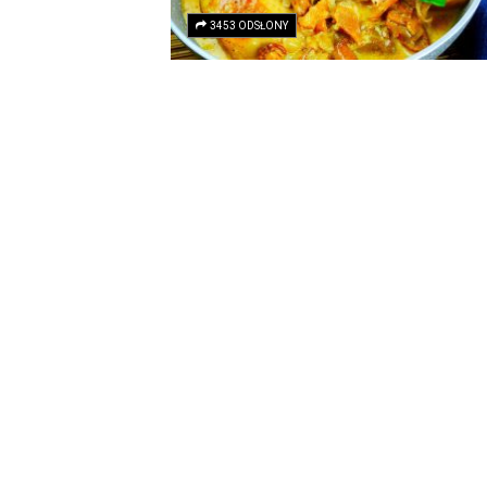
3453 ODSŁONY