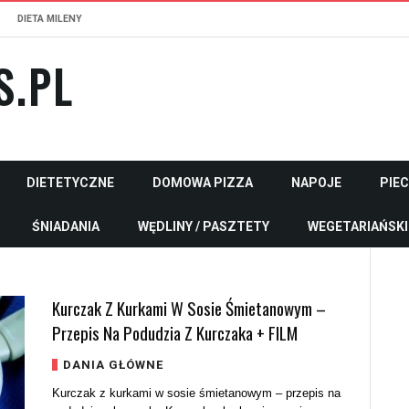
DIETA MILENY
S.PL
DIETETYCZNE
DOMOWA PIZZA
NAPOJE
PIE
ŚNIADANIA
WĘDLINY / PASZTETY
WEGETARIAŃSKI
Kurczak Z Kurkami W Sosie Śmietanowym –
Przepis Na Podudzia Z Kurczaka + FILM
DANIA GŁÓWNE
Kurczak z kurkami w sosie śmietanowym – przepis na