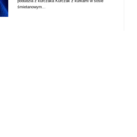
podudzia z kurczaka Kurczak z kurkami w sosie
śmietanowym...