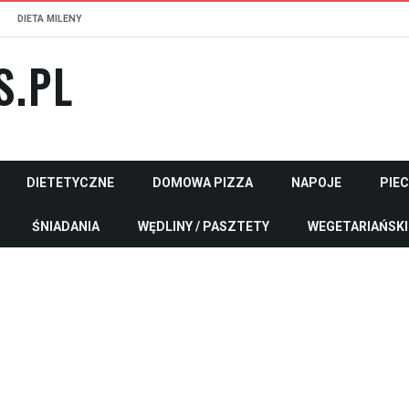
DIETA MILENY
S.PL
DIETETYCZNE
DOMOWA PIZZA
NAPOJE
PIE
ŚNIADANIA
WĘDLINY / PASZTETY
WEGETARIAŃSKI