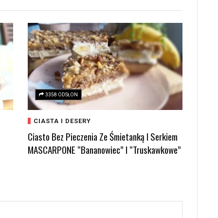
3358 ODSŁON
CIASTA I DESERY
Ciasto Bez Pieczenia Ze Śmietanką I Serkiem
MASCARPONE “bananowiec” I “truskawkowe”