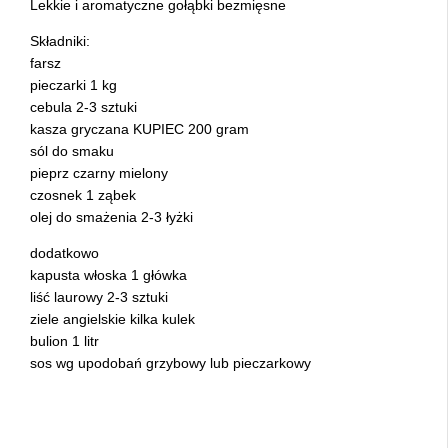
Lekkie i aromatyczne gołąbki bezmięsne
Składniki:
farsz
pieczarki 1 kg
cebula 2-3 sztuki
kasza gryczana KUPIEC 200 gram
sól do smaku
pieprz czarny mielony
czosnek 1 ząbek
olej do smażenia 2-3 łyżki
dodatkowo
kapusta włoska 1 główka
liść laurowy 2-3 sztuki
ziele angielskie kilka kulek
bulion 1 litr
sos wg upodobań grzybowy lub pieczarkowy