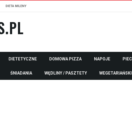
DIETA MILENY
S.PL
DIETETYCZNE
DOMOWA PIZZA
NAPOJE
PIE
ŚNIADANIA
WĘDLINY / PASZTETY
WEGETARIAŃSKI