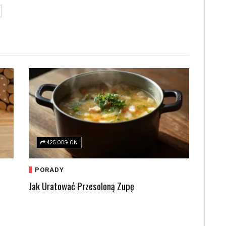
425 ODSŁON
PORADY
Jak Uratować Przesoloną Zupę