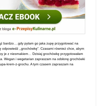
mąż bardzo….gdy pytam go jaka zupę przygotować na
zę odpowiedź ,,grochówkę”. Czasami również chce, abym
 zupy je z niesmakiem… Dzisiaj grochówkę przygotowałam
sja. Wegan i wegetarian zapraszam na odsłonę grochówki
zupa-krem-z-grochu. A tym czasem zapraszam na