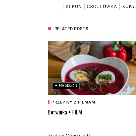
TAGI:
BEKON
GROCHÓWKA
ZUPA
RELATED POSTS
599 ODSŁON
PRZEPISY Z FILMAMI
Botwinka + FILM
Zostaw Odpowiedź