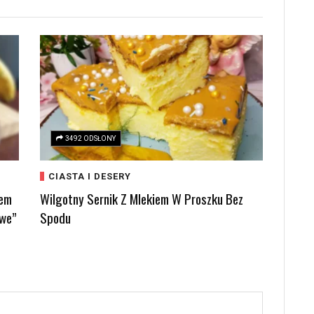
3492 ODSŁONY
CIASTA I DESERY
iem
Wilgotny Sernik Z Mlekiem W Proszku Bez
we”
Spodu