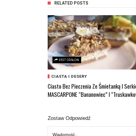
RELATED POSTS
3357 ODSŁON
CIASTA I DESERY
Ciasto Bez Pieczenia Ze Śmietanką I Serk
MASCARPONE “bananowiec” I “truskawko
Zostaw Odpowiedź