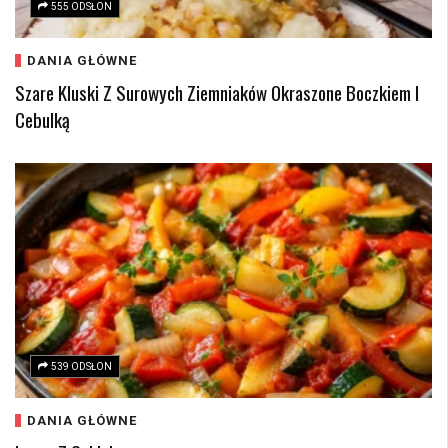
555 ODSŁON
DANIA GŁÓWNE
Szare Kluski Z Surowych Ziemniaków Okraszone Boczkiem I
Cebulką
539 ODSŁON
DANIA GŁÓWNE