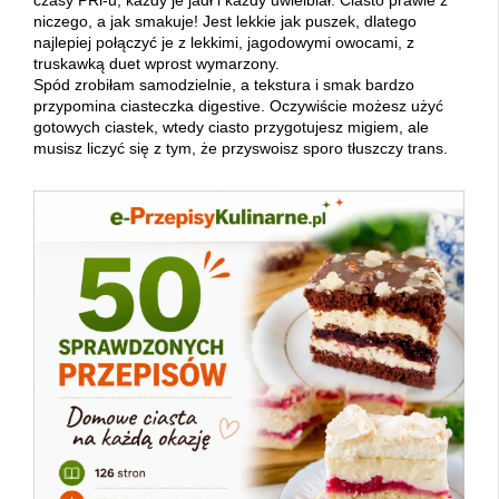
czasy PRl-u, każdy je jadł i każdy uwielbiał. Ciasto prawie z
niczego, a jak smakuje! Jest lekkie jak puszek, dlatego
najlepiej połączyć je z lekkimi, jagodowymi owocami, z
truskawką duet wprost wymarzony.
Spód zrobiłam samodzielnie, a tekstura i smak bardzo
przypomina ciasteczka digestive. Oczywiście możesz użyć
gotowych ciastek, wtedy ciasto przygotujesz migiem, ale
musisz liczyć się z tym, że przyswoisz sporo tłuszczy trans.