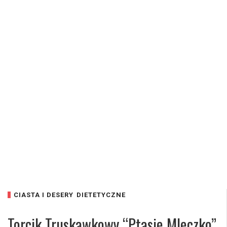
CIASTA I DESERY
DIETETYCZNE
Torcik Truskawkowy “Ptasie Mleczko”