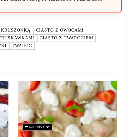
Z KRUSZONKĄ
CIASTO Z OWOCAMI
 TRUSKAWKAMI
CIASTO Z TWAROGIEM
WKI
TWARÓG
422 ODSŁONY