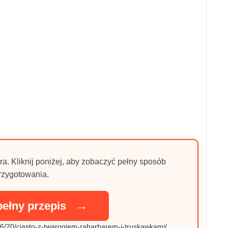
ra. Kliknij poniżej, aby zobaczyć pełny sposób
rzygotowania.
→
pełny przepis
/06/20/ciasto-z-twarogiem-rabarbarem-i-truskawkami/