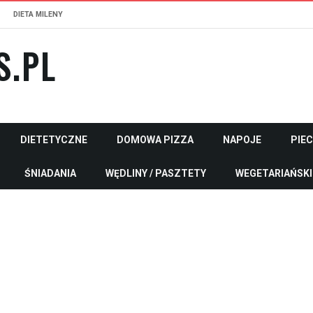
DIETA MILENY
S.PL
DIETETYCZNE
DOMOWA PIZZA
NAPOJE
PIE
ŚNIADANIA
WĘDLINY / PASZTETY
WEGETARIAŃSKI