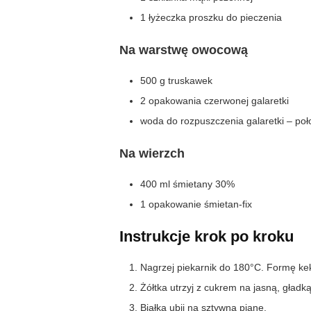
1 łyżeczka proszku do pieczenia
Na warstwę owocową
500 g truskawek
2 opakowania czerwonej galaretki
woda do rozpuszczenia galaretki – po
Na wierzch
400 ml śmietany 30%
1 opakowanie śmietan-fix
Instrukcje krok po kroku
Nagrzej piekarnik do 180°C. Formę ke
Żółtka utrzyj z cukrem na jasną, gładk
Białka ubij na sztywną pianę.