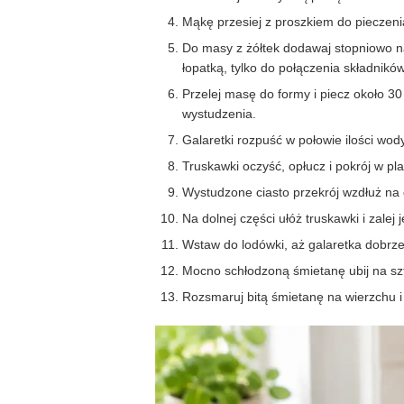
Mąkę przesiej z proszkiem do pieczeni
Do masy z żółtek dodawaj stopniowo na
łopatką, tylko do połączenia składników
Przelej masę do formy i piecz około 3
wystudzenia.
Galaretki rozpuść w połowie ilości wo
Truskawki oczyść, opłucz i pokrój w pla
Wystudzone ciasto przekrój wzdłuż na 
Na dolnej części ułóż truskawki i zalej 
Wstaw do lodówki, aż galaretka dobrze
Mocno schłodzoną śmietanę ubij na szt
Rozsmaruj bitą śmietanę na wierzchu i 