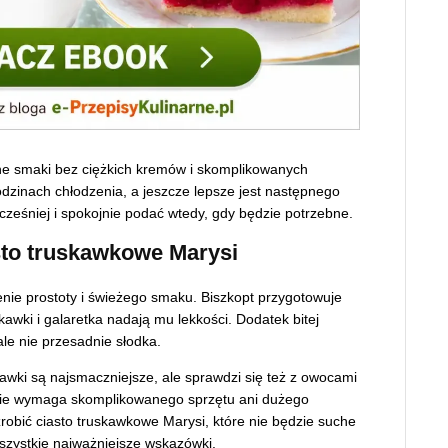
zne smaki bez ciężkich kremów i skomplikowanych
odzinach chłodzenia, a jeszcze lepsze jest następnego
ześniej i spokojnie podać wtedy, gdy będzie potrzebne.
sto truskawkowe Marysi
enie prostoty i świeżego smaku. Biszkopt przygotowuje
kawki i galaretka nadają mu lekkości. Dodatek bitej
ale nie przesadnie słodka.
kawki są najsmaczniejsze, ale sprawdzi się też z owocami
nie wymaga skomplikowanego sprzętu ani dużego
zrobić ciasto truskawkowe Marysi, które nie będzie suche
wszystkie najważniejsze wskazówki.