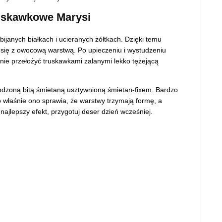
ruskawkowe Marysi
bijanych białkach i ucieranych żółtkach. Dzięki temu
zy się z owocową warstwą. Po upieczeniu i wystudzeniu
pnie przełożyć truskawkami zalanymi lekko tężejącą
odzoną bitą śmietaną usztywnioną śmietan-fixem. Bardzo
 właśnie ono sprawia, że warstwy trzymają formę, a
 najlepszy efekt, przygotuj deser dzień wcześniej.