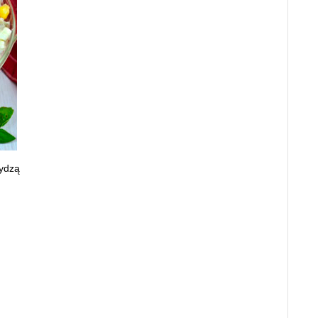
rydzą