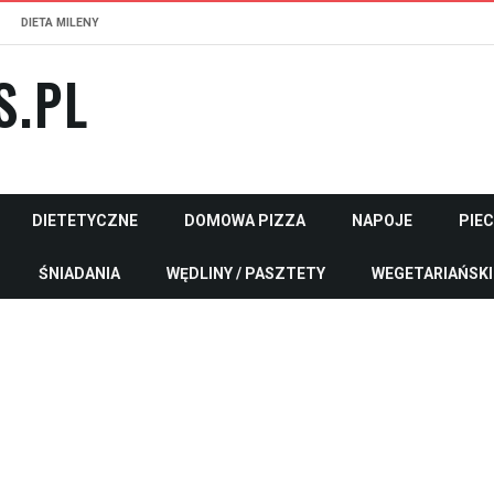
DIETA MILENY
S.PL
DIETETYCZNE
DOMOWA PIZZA
NAPOJE
PIE
ŚNIADANIA
WĘDLINY / PASZTETY
WEGETARIAŃSKI