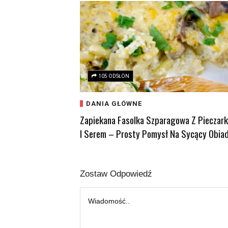
105 ODSŁON
DANIA GŁÓWNE
Zapiekana Fasolka Szparagowa Z Pieczar
I Serem – Prosty Pomysł Na Sycący Obia
Zostaw Odpowiedź