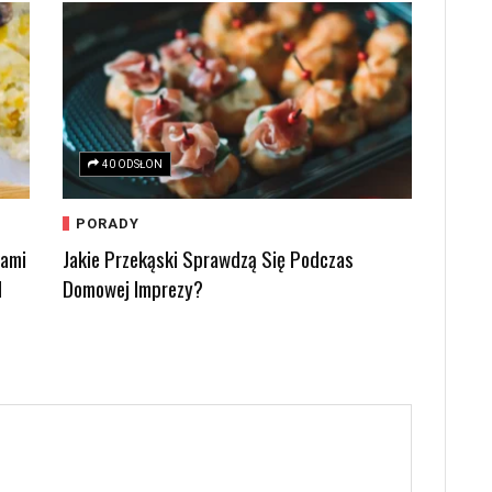
40 ODSŁON
PORADY
kami
Jakie Przekąski Sprawdzą Się Podczas
d
Domowej Imprezy?