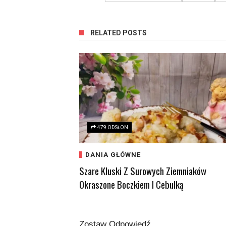
RELATED POSTS
479 ODSŁON
DANIA GŁÓWNE
Szare Kluski Z Surowych Ziemniaków
Okraszone Boczkiem I Cebulką
Zostaw Odpowiedź