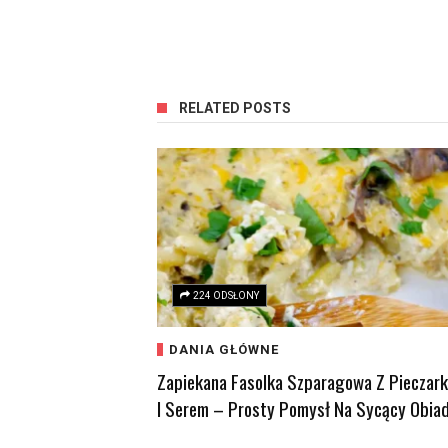
RELATED POSTS
224 ODSŁONY
DANIA GŁÓWNE
Zapiekana Fasolka Szparagowa Z Pieczar
I Serem – Prosty Pomysł Na Sycący Obia