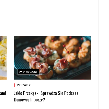
54 ODSŁONY
PORADY
kami
Jakie Przekąski Sprawdzą Się Podczas
d
Domowej Imprezy?