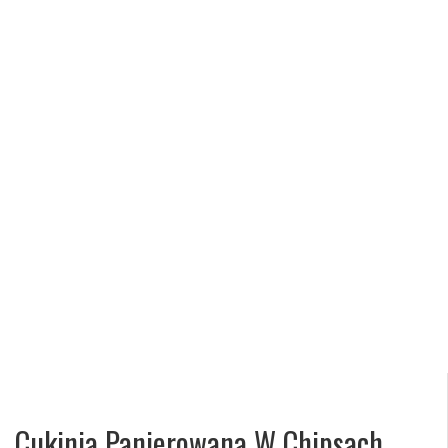
Cukinia Panierowana W Chipsach