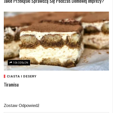
Jakie Przekąski Sprawdzą Się Podczas Domowej Imprezy?
106 ODSŁON
CIASTA I DESERY
Tiramisu
Zostaw Odpowiedź