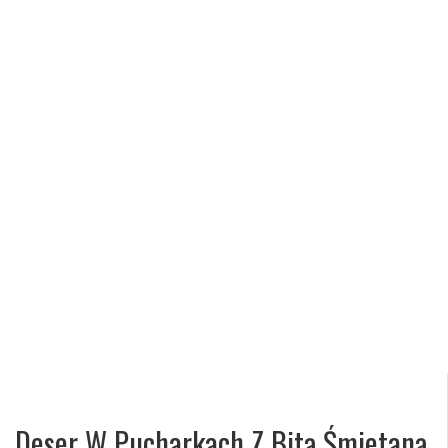
Deser W Pucharkach Z Bitą Śmietaną,