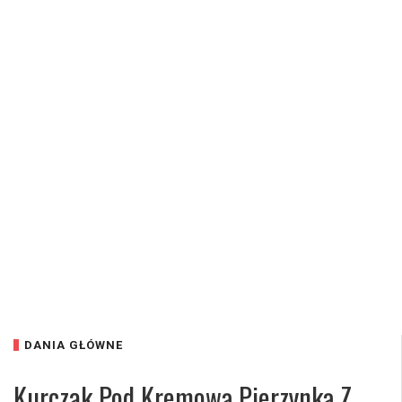
DANIA GŁÓWNE
Kurczak Pod Kremową Pierzynką Z