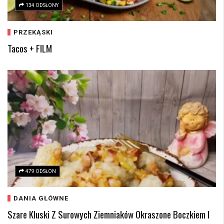
134 ODSŁONY
PRZEKĄSKI
Tacos + FILM
479 ODSŁON
DANIA GŁÓWNE
Szare Kluski Z Surowych Ziemniaków Okraszone Boczkiem I