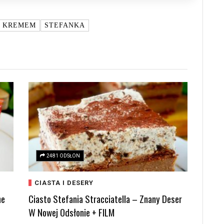
Z KREMEM
STEFANKA
2481 ODSŁON
CIASTA I DESERY
ne
Ciasto Stefania Stracciatella – Znany Deser
W Nowej Odsłonie + FILM