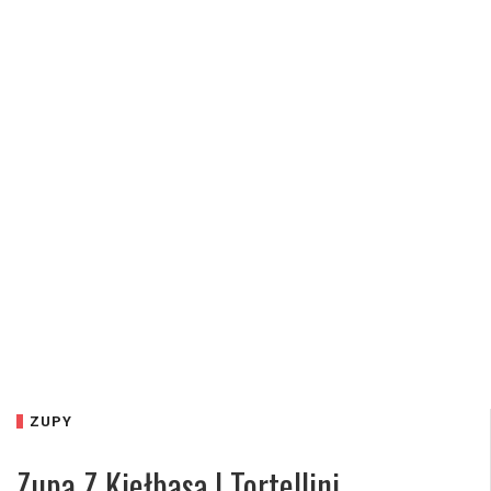
ZUPY
Zupa Z Kiełbasą I Tortellini