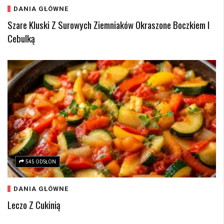
DANIA GŁÓWNE
Szare Kluski Z Surowych Ziemniaków Okraszone Boczkiem I
Cebulką
545 ODSŁON
DANIA GŁÓWNE
Leczo Z Cukinią