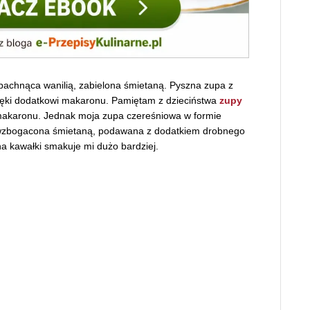
 pachnąca wanilią, zabielona śmietaną. Pyszna zupa z
zięki dodatkowi makaronu. Pamiętam z dzieciństwa
zupy
akaronu. Jednak moja zupa czereśniowa w formie
i, wzbogacona śmietaną, podawana z dodatkiem drobnego
a kawałki smakuje mi dużo bardziej.