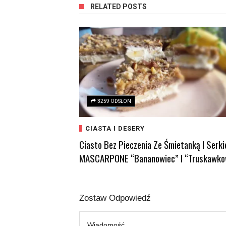
RELATED POSTS
3259 ODSŁON
CIASTA I DESERY
Ciasto Bez Pieczenia Ze Śmietanką I Serk
MASCARPONE “bananowiec” I “truskawko
Zostaw Odpowiedź