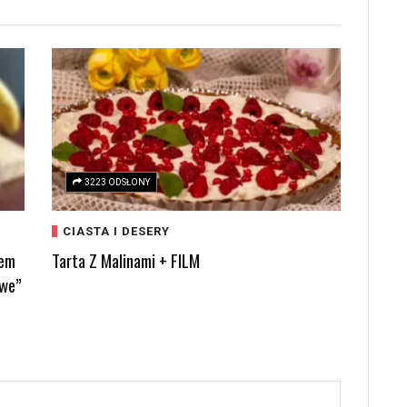
3223 ODSŁONY
CIASTA I DESERY
iem
Tarta Z Malinami + FILM
we”