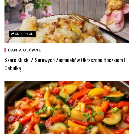
559 ODSŁON
DANIA GŁÓWNE
Szare Kluski Z Surowych Ziemniaków Okraszone Boczkiem I
Cebulką