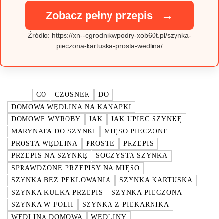
→
Zobacz pełny przepis
Źródło: https://xn--ogrodnikwpodry-xob60t.pl/szynka-
pieczona-kartuska-prosta-wedlina/
TAGI:
CO
CZOSNEK
DO
DOMOWA WĘDLINA NA KANAPKI
DOMOWE WYROBY
JAK
JAK UPIEC SZYNKĘ
MARYNATA DO SZYNKI
MIĘSO PIECZONE
PROSTA WĘDLINA
PROSTE
PRZEPIS
PRZEPIS NA SZYNKĘ
SOCZYSTA SZYNKA
SPRAWDZONE PRZEPISY NA MIĘSO
SZYNKA BEZ PEKLOWANIA
SZYNKA KARTUSKA
SZYNKA KULKA PRZEPIS
SZYNKA PIECZONA
SZYNKA W FOLII
SZYNKA Z PIEKARNIKA
WĘDLINA DOMOWA
WĘDLINY