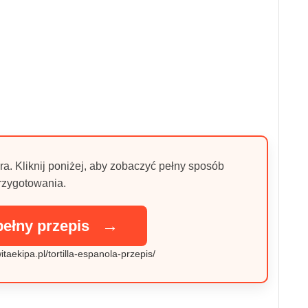
ra. Kliknij poniżej, aby zobaczyć pełny sposób
rzygotowania.
→
pełny przepis
taekipa.pl/tortilla-espanola-przepis/