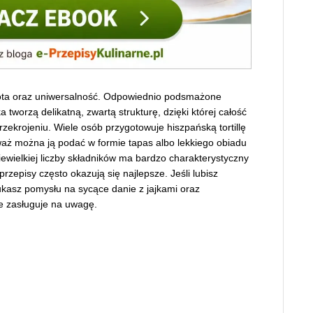
stota oraz uniwersalność. Odpowiednio podsmażone
a tworzą delikatną, zwartą strukturę, dzięki której całość
przekrojeniu. Wiele osób przygotowuje hiszpańską tortillę
aż można ją podać w formie tapas albo lekkiego obiadu
iewielkiej liczby składników ma bardzo charakterystyczny
rzepisy często okazują się najlepsze. Jeśli lubisz
zukasz pomysłu na sycące danie z jajkami oraz
ie zasługuje na uwagę.