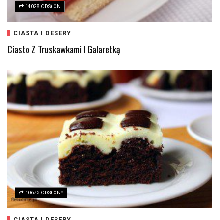
14028 ODSŁON
CIASTA I DESERY
Ciasto Z Truskawkami I Galaretką
10673 ODSŁONY
CIASTA I DESERY