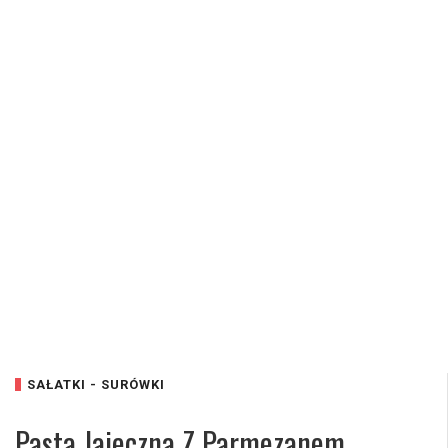
SAŁATKI - SURÓWKI
Pasta Jajeczna Z Parmezanem