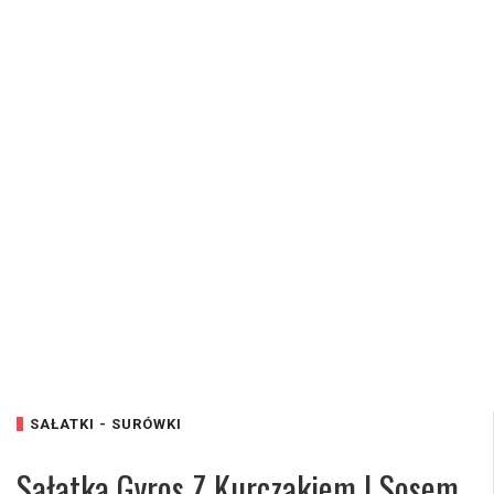
SAŁATKI - SURÓWKI
Sałatka Gyros Z Kurczakiem I Sosem