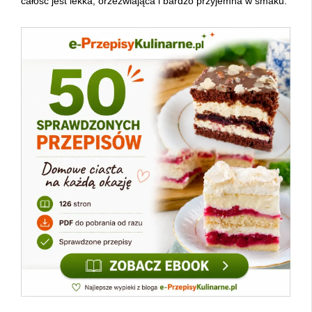
całość jest lekka, orzeźwiająca i bardzo przyjemna w smaku.