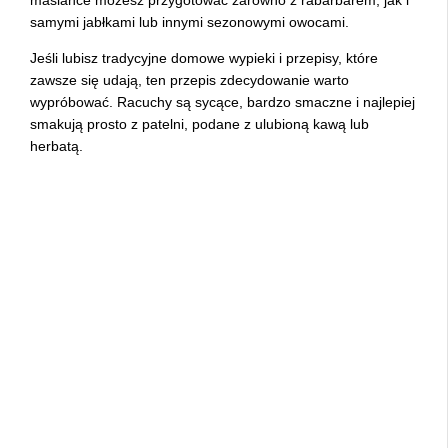
maślance możesz przygotować zarówno z rabarbarem, jak i
samymi jabłkami lub innymi sezonowymi owocami.
Jeśli lubisz tradycyjne domowe wypieki i przepisy, które
zawsze się udają, ten przepis zdecydowanie warto
wypróbować. Racuchy są sycące, bardzo smaczne i najlepiej
smakują prosto z patelni, podane z ulubioną kawą lub
herbatą.