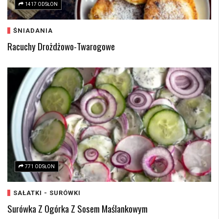
1417 ODSŁON
ŚNIADANIA
Racuchy Drożdżowo-Twarogowe
771 ODSŁON
SAŁATKI - SURÓWKI
Surówka Z Ogórka Z Sosem Maślankowym