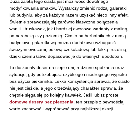
Dużą zaletą tego ciasta jest możliwość dowolnego
modyfikowania smaków. Wystarczy zmienić rodzaj galaretki
lub budyniu, aby za każdym razem uzyskać nieco inny efekt.
Świetnie sprawdzają się zarówno klasyczne połączenia
wanilii i truskawek, jak i bardziej owocowe warianty z maliną,
pomarańczą czy poziomką. Ciasto na herbatnikach z masą
budyniowo-galaretkową można dodatkowo wzbogacić
świeżymi owocami, polewą czekoladową lub lekką frużeliną,
dzięki czemu łatwo dopasować je do własnych upodobań.
To doskonały deser na ciepłe dni, rodzinne spotkania oraz
sytuacje, gdy potrzebujesz szybkiego i niedrogiego wypieku
bez użycia piekarnika. Lekka konsystencja sprawia, że ciasto
nie jest ciężkie, a jego orzeźwiający charakter sprawia, że
chętnie sięga się po kolejny kawałek. Jeśli lubisz proste
domowe desery bez pieczenia
, ten przepis z pewnością
warto zachować i wypróbować przy najbliższej okazji.