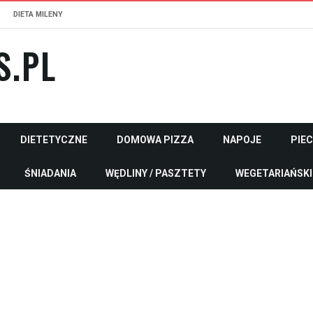
DIETA MILENY
S.PL
DIETETYCZNE
DOMOWA PIZZA
NAPOJE
PIE
ŚNIADANIA
WĘDLINY / PASZTETY
WEGETARIAŃSKI