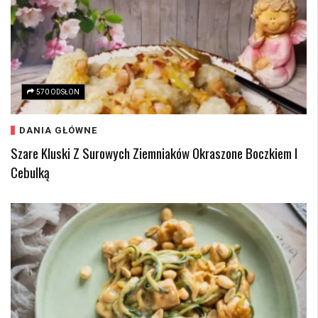
570 ODSŁON
DANIA GŁÓWNE
Szare Kluski Z Surowych Ziemniaków Okraszone Boczkiem I
Cebulką