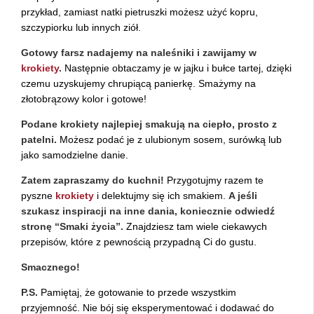
przykład, zamiast natki pietruszki możesz użyć kopru,
szczypiorku lub innych ziół.
Gotowy farsz nadajemy na naleśniki i zawijamy w
krokiety
.
Następnie obtaczamy je w jajku i bułce tartej, dzięki
czemu uzyskujemy chrupiącą panierkę. Smażymy na
złotobrązowy kolor i gotowe!
Podane krokiety najlepiej smakują na ciepło, prosto z
patelni.
Możesz podać je z ulubionym sosem, surówką lub
jako samodzielne danie.
Zatem zapraszamy do kuchni!
Przygotujmy razem te
pyszne
krokiety
i delektujmy się ich smakiem.
A jeśli
szukasz inspiracji na inne dania, koniecznie odwiedź
stronę “Smaki życia”.
Znajdziesz tam wiele ciekawych
przepisów, które z pewnością przypadną Ci do gustu.
Smacznego!
P.S.
Pamiętaj, że gotowanie to przede wszystkim
przyjemność. Nie bój się eksperymentować i dodawać do