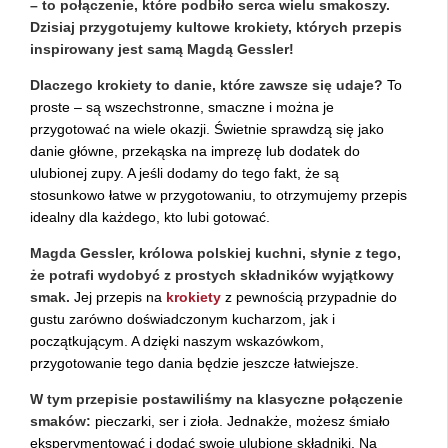
– to połączenie, które podbiło serca wielu smakoszy.
Dzisiaj przygotujemy kultowe krokiety, których przepis
inspirowany jest samą Magdą Gessler!
Dlaczego krokiety to danie, które zawsze się udaje?
To
proste – są wszechstronne, smaczne i można je
przygotować na wiele okazji. Świetnie sprawdzą się jako
danie główne, przekąska na imprezę lub dodatek do
ulubionej zupy. A jeśli dodamy do tego fakt, że są
stosunkowo łatwe w przygotowaniu, to otrzymujemy przepis
idealny dla każdego, kto lubi gotować.
Magda Gessler, królowa polskiej kuchni, słynie z tego,
że potrafi wydobyć z prostych składników wyjątkowy
smak.
Jej przepis na
krokiety
z pewnością przypadnie do
gustu zarówno doświadczonym kucharzom, jak i
początkującym. A dzięki naszym wskazówkom,
przygotowanie tego dania będzie jeszcze łatwiejsze.
W tym przepisie postawiliśmy na klasyczne połączenie
smaków:
pieczarki, ser i zioła. Jednakże, możesz śmiało
eksperymentować i dodać swoje ulubione składniki. Na