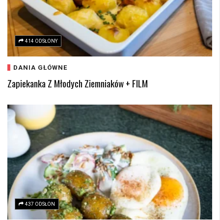
414 ODSŁONY
DANIA GŁÓWNE
Zapiekanka Z Młodych Ziemniaków + FILM
437 ODSŁON