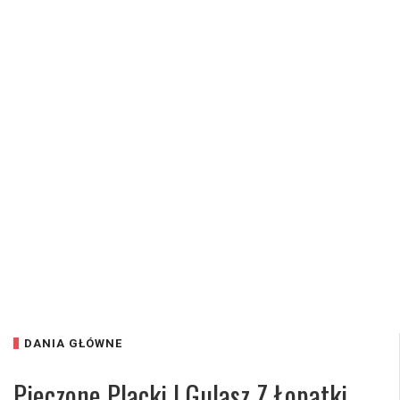
DANIA GŁÓWNE
Pieczone Placki I Gulasz Z Łopatki