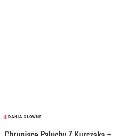
DANIA GŁÓWNE
Chrupiące Paluchy Z Kurczaka +