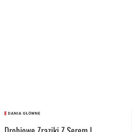
DANIA GŁÓWNE
Drobiowe Zraziki Z Serem I