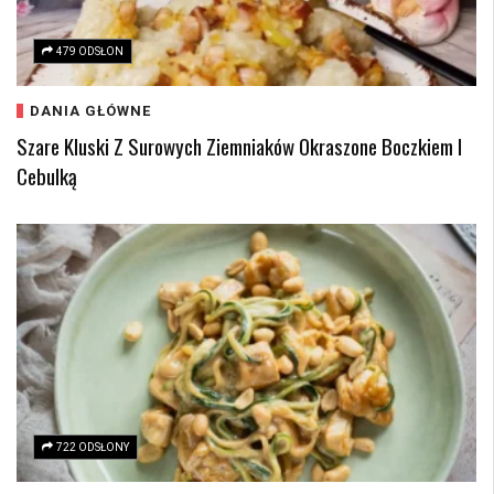
479 ODSŁON
DANIA GŁÓWNE
Szare Kluski Z Surowych Ziemniaków Okraszone Boczkiem I
Cebulką
722 ODSŁONY