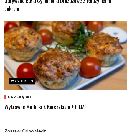
Odrywane Bułki Cynamonki Drożdżowe Z Rodzynkami I
Lukrem
466 ODSŁON
PRZEKĄSKI
Wytrawne Muffinki Z Kurczakiem + FILM
Zostaw Odpowiedź