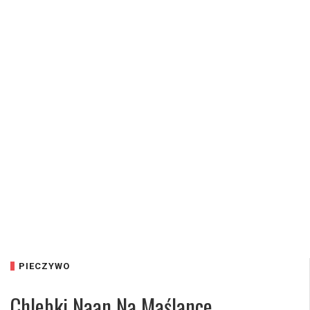
PIECZYWO
Chlebki Naan Na Maślance